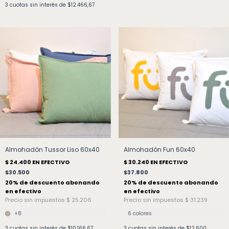
3
cuotas sin interés de
$12.466,67
Almohadón Tussor Liso 60x40
Almohadón Fun 60x40
$30.500
$37.800
+8
6 colores
3
cuotas sin interés de
$10.166,67
3
cuotas sin interés de
$12.600