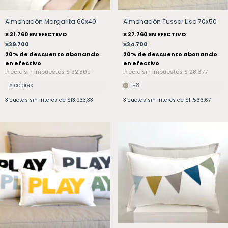
Almohadón Margarita 60x40
Almohadón Tussor Liso 70x50
$39.700
$34.700
5 colores
+8
3
cuotas sin interés de
$13.233,33
3
cuotas sin interés de
$11.566,67