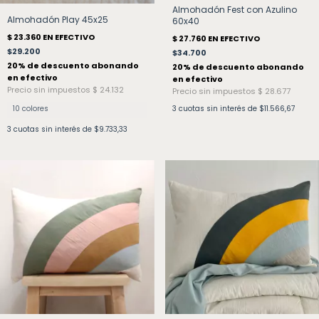
Almohadón Fest con Azulino
Almohadón Play 45x25
60x40
$29.200
$34.700
10 colores
3
cuotas sin interés de
$11.566,67
3
cuotas sin interés de
$9.733,33