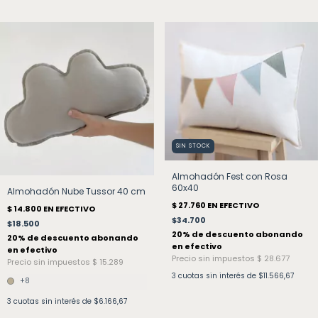
SIN STOCK
Almohadón Fest con Rosa
60x40
Almohadón Nube Tussor 40 cm
$34.700
$18.500
3
cuotas sin interés de
$11.566,67
+8
3
cuotas sin interés de
$6.166,67