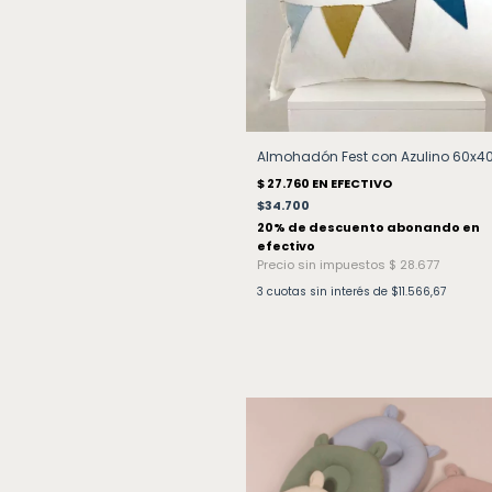
Almohadón Fest con Azulino 60x4
$34.700
3
cuotas sin interés de
$11.566,67