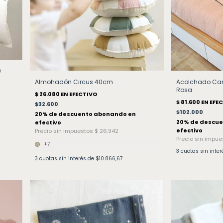
0
Almohadón Circus 40cm
Acolchado Cam
Rosa
$32.600
$102.000
+7
3
cuotas sin inte
3
cuotas sin interés de
$10.866,67