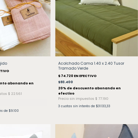
jido
Acolchado Cama 1.40 x 2.40 Tusor
Tramado Verde
$93.400
3
cuotas sin interés de
$31.133,33
rés de
$9.100