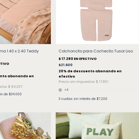
a 1.40 x 2.40 Teddy
Colchoncito para Cochecito Tusor Liso
$21.600
+4
rés de
$34.000
3
cuotas sin interés de
$7.200