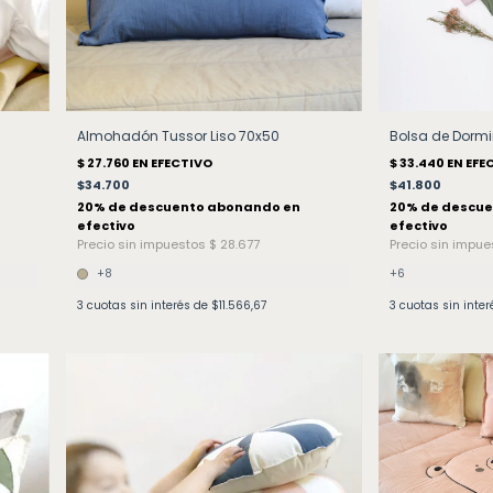
Almohadón Tussor Liso 70x50
Bolsa de Dormi
$34.700
$41.800
+8
+6
3
cuotas sin interés de
$11.566,67
3
cuotas sin inte