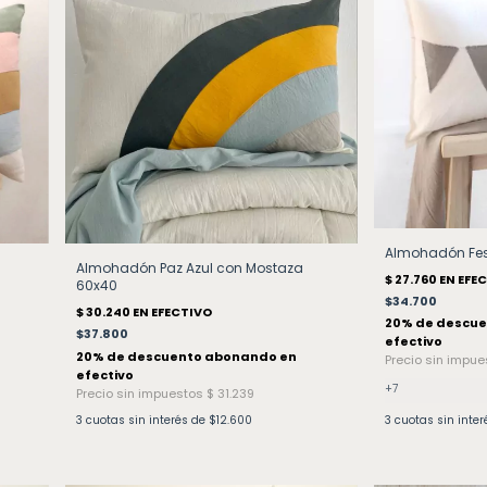
Almohadón Fe
Almohadón Paz Azul con Mostaza
60x40
$34.700
$37.800
+7
3
cuotas sin interés de
$12.600
3
cuotas sin inte