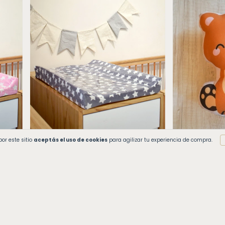
or este sitio
aceptás el uso de cookies
para agilizar tu experiencia de compra.
las
Cambiador Antivuelco Gris Estrellas
Almohadón Os
Blancas
$22.700
$42.000
3
cuotas sin inte
3
cuotas sin interés de
$14.000