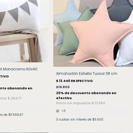
st Monocromo 60x40
Almohadón Estrella Tussor 38 cm
$16.800
+8
rés de
$11.566,67
3
cuotas sin interés de
$5.600