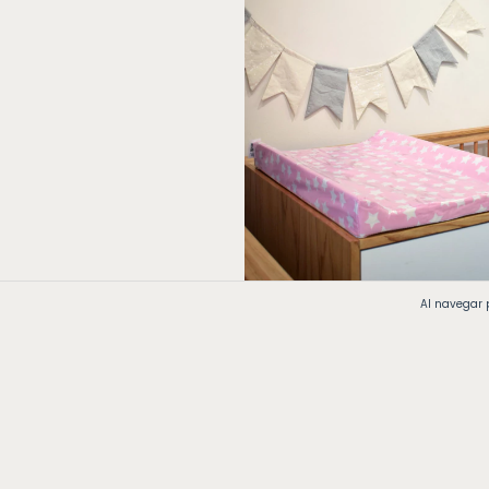
Al navegar p
Cambiador Antivuelco Rosa Estrel
Blancas
$42.000
3
cuotas sin interés de
$14.000