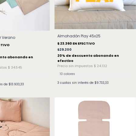
Almohadón Play 45x25
r Verano
$29.200
10 colores
3
cuotas sin interés de
$9.733,33
rés de
$13.933,33